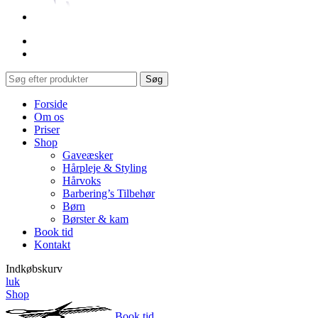
Søg
Forside
Om os
Priser
Shop
Gaveæsker
Hårpleje & Styling
Hårvoks
Barbering’s Tilbehør
Børn
Børster & kam
Book tid
Kontakt
Indkøbskurv
luk
Shop
Book tid