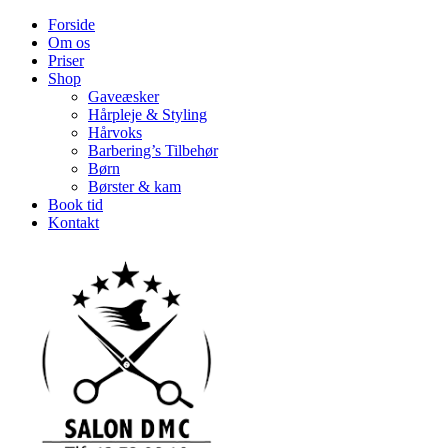
Forside
Om os
Priser
Shop
Gaveæsker
Hårpleje & Styling
Hårvoks
Barbering’s Tilbehør
Børn
Børster & kam
Book tid
Kontakt