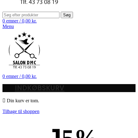
Søg
0
emner
/
0,00
kr.
Menu
0
emner
/
0,00
kr.
INDKØBSKURV
Din kurv er tom.
Tilbage til shoppen
1