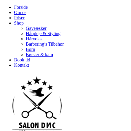
Forside
Om os
Priser
Shop
Gaveæsker
Hårpleje & Styling
Hårvoks
Barbering’s Tilbehør
Børn
Børster & kam
Book tid
Kontakt