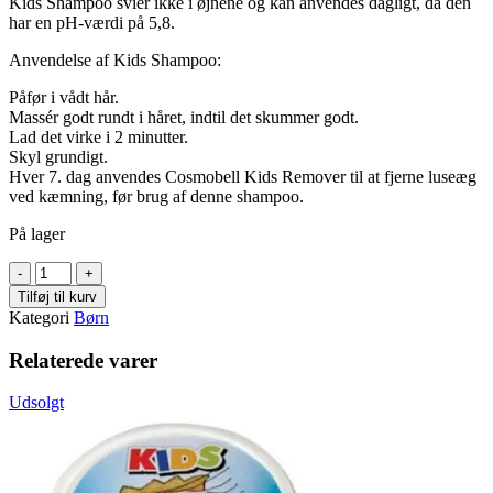
Kids Shampoo svier ikke i øjnene og kan anvendes dagligt, da den
har en pH-værdi på 5,8.
Anvendelse af Kids Shampoo:
Påfør i vådt hår.
Massér godt rundt i håret, indtil det skummer godt.
Lad det virke i 2 minutter.
Skyl grundigt.
Hver 7. dag anvendes Cosmobell Kids Remover til at fjerne luseæg
ved kæmning, før brug af denne shampoo.
På lager
Cosmobell
Kids
Tilføj til kurv
Remove
Kategori
Børn
Creme
250
Relaterede varer
ml
antal
Udsolgt