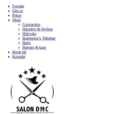
Forside
Om os
Priser
Shop
Gaveæsker
Hårpleje & Styling
Hårvoks
Barbering’s Tilbehør
Børn
Børster & kam
Book tid
Kontakt