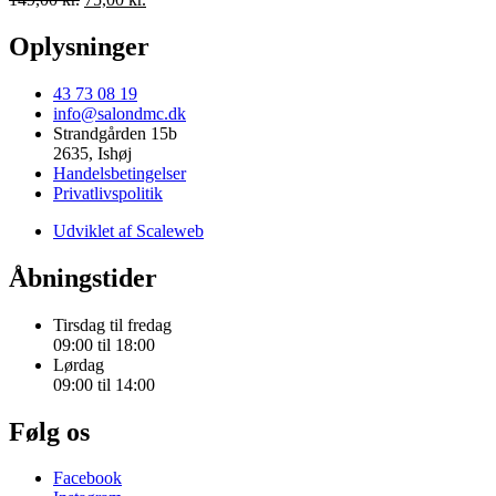
price
price
was:
is:
Oplysninger
149,00 kr..
75,00 kr..
43 73 08 19
info@salondmc.dk
Strandgården 15b
2635, Ishøj
Handelsbetingelser
Privatlivspolitik
Udviklet af Scaleweb
Åbningstider
Tirsdag til fredag
09:00 til 18:00
Lørdag
09:00 til 14:00
Følg os
Facebook