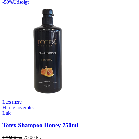
price
price
-50%
Udsolgt
was:
is:
149,00 kr..
75,00 kr..
Læs mere
Hurtigt overblik
Luk
Totex Shampoo Honey 750ml
Original
Current
149,00
kr.
75,00
kr.