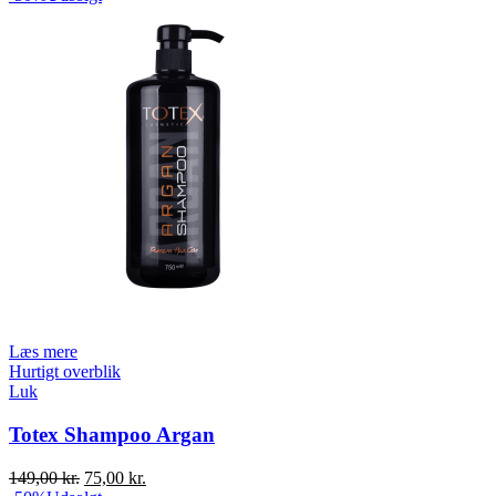
Læs mere
Hurtigt overblik
Luk
Totex Shampoo Argan
Original
Current
149,00
kr.
75,00
kr.