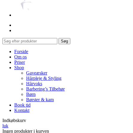
Søg
Forside
Om os
Priser
Shop
Gaveæsker
Hårpleje & Styling
Hårvoks
Barbering’s Tilbehør
Børn
Børster & kam
Book tid
Kontakt
Indkøbskurv
luk
Ingen produkter i kurven