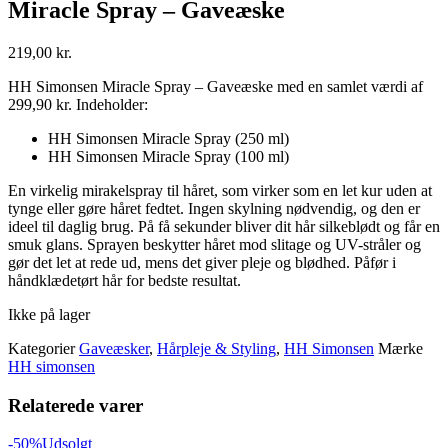
Miracle Spray – Gaveæske
219,00
kr.
HH Simonsen Miracle Spray – Gaveæske med en samlet værdi af
299,90 kr. Indeholder:
HH Simonsen Miracle Spray (250 ml)
HH Simonsen Miracle Spray (100 ml)
En virkelig mirakelspray til håret, som virker som en let kur uden at
tynge eller gøre håret fedtet. Ingen skylning nødvendig, og den er
ideel til daglig brug. På få sekunder bliver dit hår silkeblødt og får en
smuk glans. Sprayen beskytter håret mod slitage og UV-stråler og
gør det let at rede ud, mens det giver pleje og blødhed. Påfør i
håndklædetørt hår for bedste resultat.
Ikke på lager
Kategorier
Gaveæsker
,
Hårpleje & Styling
,
HH Simonsen
Mærke
HH simonsen
Relaterede varer
-50%
Udsolgt