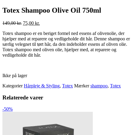
Totex Shampoo Olive Oil 750ml
Original
Current
149,00
kr.
75,00
kr.
price
price
Totex shampoo er en beriget formel ned essens af olivenolie, der
was:
is:
hjælper med at reparere og vedligeholde dit hår. Denne shampoo er
149,00 kr..
75,00 kr..
særlig velegnet til tørt hår, da den indeholder essens af oliven olie.
Totex shampoo med oliven olie, hjælper med, at reparere og
vedligeholde dit hår.
Ikke på lager
Kategorier
Hårpleje & Styling
,
Totex
Mærker
shampoo
,
Totex
Relaterede varer
-50%