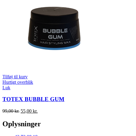
Tilføj til kurv
Hurtigt overblik
Luk
TOTEX BUBBLE GUM
Original
Current
99,00
kr.
55,00
kr.
price
price
was:
is:
Oplysninger
99,00 kr..
55,00 kr..