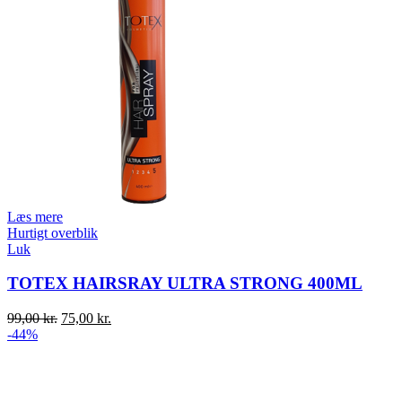
Læs mere
Hurtigt overblik
Luk
TOTEX HAIRSRAY ULTRA STRONG 400ML
Original
Current
99,00
kr.
75,00
kr.
price
price
-44%
was:
is:
99,00 kr..
75,00 kr..