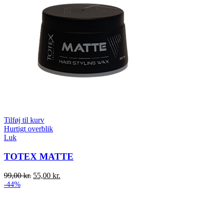
Tilføj til kurv
Hurtigt overblik
Luk
TOTEX MATTE
Original
Current
99,00
kr.
55,00
kr.
price
price
-44%
was:
is:
99,00 kr..
55,00 kr..