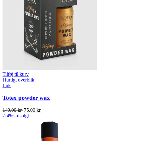
Tilføj til kurv
Hurtigt overblik
Luk
Totex powder wax
Original
Current
149,00
kr.
75,00
kr.
price
price
-24%
Udsolgt
was:
is:
149,00 kr..
75,00 kr..