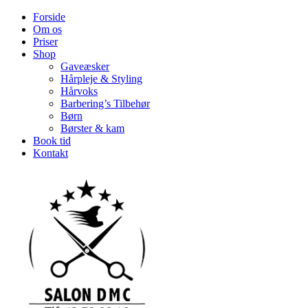
Forside
Om os
Priser
Shop
Gaveæsker
Hårpleje & Styling
Hårvoks
Barbering’s Tilbehør
Børn
Børster & kam
Book tid
Kontakt